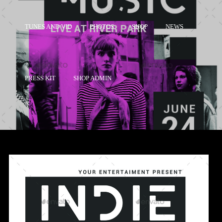
TUNES AND VID
PHOTOS
SHOP
NEWS
PRESS KIT
SHOP ADMIN