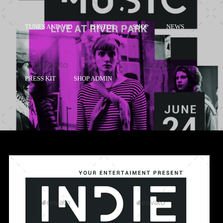
TUNES AND VID
PHOTOS
SHOP
NEWS
PRESS KIT
SHOP ADMIN